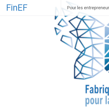
Aller
FinEF
Pour les entrepreneu
au
contenu
principal